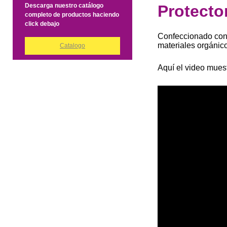
Descarga nuestro catálogo
Protecto
completo de productos haciendo
click debajo
Confeccionado con m
materiales orgánico
Catalogo
Aquí el video muest